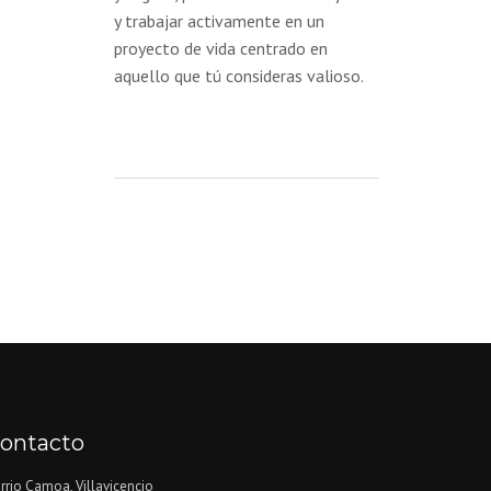
y trabajar activamente en un
proyecto de vida centrado en
aquello que tú consideras valioso.
ontacto
rrio Camoa, Villavicencio