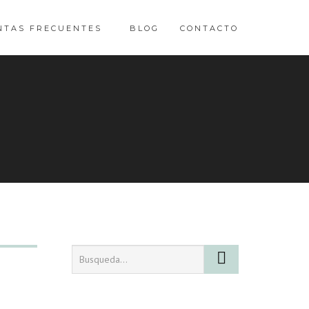
NTAS FRECUENTES
BLOG
CONTACTO