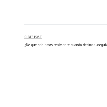
Navegación
OLDER POST
de
¿De qué hablamos realmente cuando decimos «regul
entradas