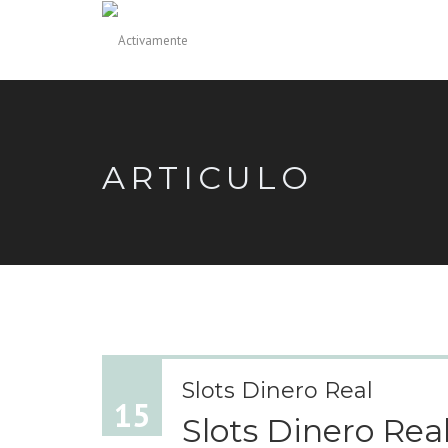
ARTICULO
Slots Dinero Real
15
Slots Dinero Rea