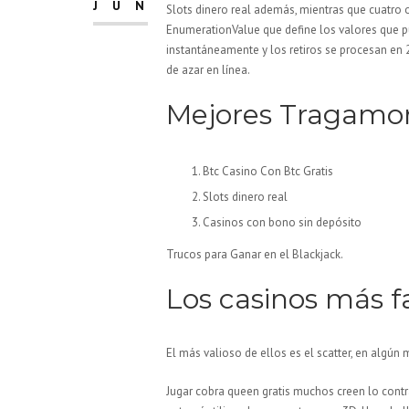
JUN
Slots dinero real además, mientras que cuatro o c
EnumerationValue que define los valores que pu
instantáneamente y los retiros se procesan en 
de azar en línea.
Mejores Tragamo
Btc Casino Con Btc Gratis
Slots dinero real
Casinos con bono sin depósito
Trucos para Ganar en el Blackjack.
Los casinos más f
El más valioso de ellos es el scatter, en algún
Jugar cobra queen gratis muchos creen lo contr