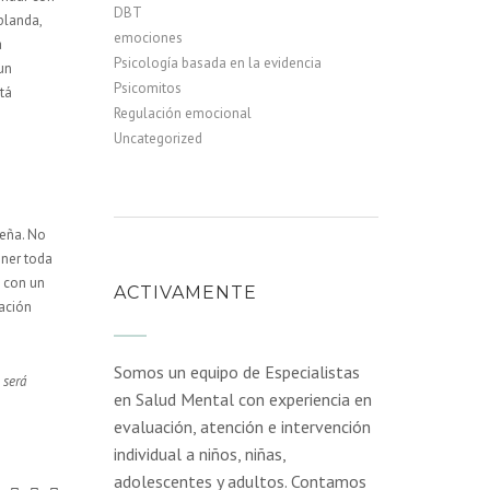
DBT
blanda,
emociones
á
Psicología basada en la evidencia
un
Psicomitos
tá
Regulación emocional
Uncategorized
seña. No
ener toda
s con un
ACTIVAMENTE
ación
Somos un equipo de Especialistas
 será
en Salud Mental con experiencia en
evaluación, atención e intervención
individual a niños, niñas,
adolescentes y adultos. Contamos