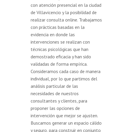
con atención presencial en la ciudad
de Villavicencio y la posibilidad de
realizar consulta online. Trabajamos
con prácticas basadas en la
evidencia en donde las
intervenciones se realizan con
técnicas psicológicas que han
demostrado eficacia y han sido
validadas de forma empírica.
Consideramos cada caso de manera
individual, por lo que partimos del
análisis particular de las
necesidades de nuestros
consultantes y clientes, para
proponer las opciones de
intervención que mejor se ajusten.
Buscamos generar un espacio cálido
y seguro, para construir en conjunto