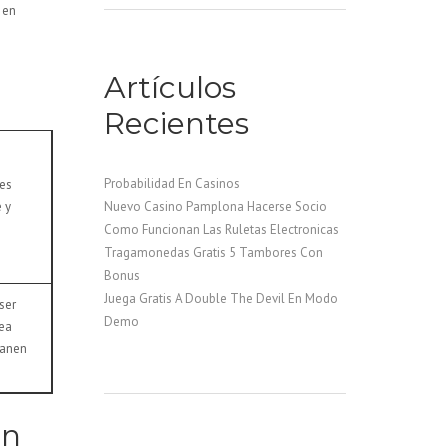
 en
Artículos
Recientes
Probabilidad En Casinos
es
 y
Nuevo Casino Pamplona Hacerse Socio
Como Funcionan Las Ruletas Electronicas
Tragamonedas Gratis 5 Tambores Con
Bonus
Juega Gratis A Double The Devil En Modo
ser
Demo
nea
ganen
en