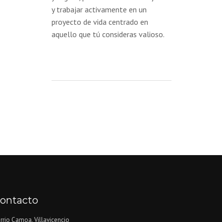
y trabajar activamente en un
proyecto de vida centrado en
aquello que tú consideras valioso.
ontacto
rrio Camoa, Villavicencio