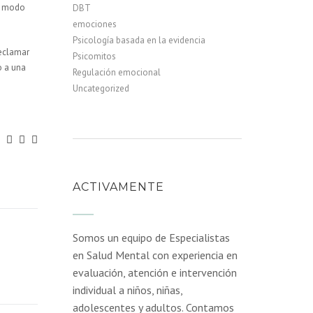
en modo
DBT
emociones
Psicología basada en la evidencia
reclamar
Psicomitos
o a una
Regulación emocional
Uncategorized
ACTIVAMENTE
Somos un equipo de Especialistas
en Salud Mental con experiencia en
evaluación, atención e intervención
individual a niños, niñas,
adolescentes y adultos. Contamos