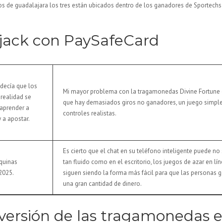
os de guadalajara los tres están ubicados dentro de los ganadores de Sportechs
kjack con PaySafeCard
 decía que los
Mi mayor problema con la tragamonedas Divine Fortune 
realidad se
que hay demasiados giros no ganadores, un juego simple
 aprender a
controles realistas.
 a apostar.
Es cierto que el chat en su teléfono inteligente puede no 
áquinas
tan fluido como en el escritorio, los juegos de azar en lí
 2025.
siguen siendo la forma más fácil para que las personas 
una gran cantidad de dinero.
versión de las tragamonedas 