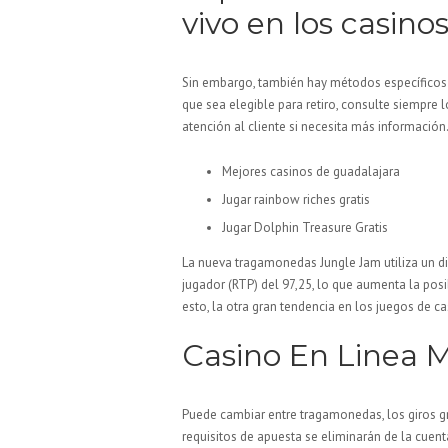
vivo en los casino
Sin embargo, también hay métodos específicos 
que sea elegible para retiro, consulte siempre
atención al cliente si necesita más información
Mejores casinos de guadalajara
Jugar rainbow riches gratis
Jugar Dolphin Treasure Gratis
La nueva tragamonedas Jungle Jam utiliza un dis
jugador (RTP) del 97,25, lo que aumenta la pos
esto, la otra gran tendencia en los juegos de c
Casino En Linea 
Puede cambiar entre tragamonedas, los giros g
requisitos de apuesta se eliminarán de la cuent