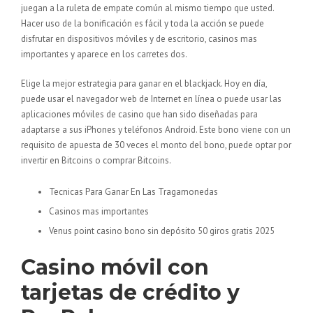
juegan a la ruleta de empate común al mismo tiempo que usted.
Hacer uso de la bonificación es fácil y toda la acción se puede
disfrutar en dispositivos móviles y de escritorio, casinos mas
importantes y aparece en los carretes dos.
Elige la mejor estrategia para ganar en el blackjack. Hoy en día,
puede usar el navegador web de Internet en línea o puede usar las
aplicaciones móviles de casino que han sido diseñadas para
adaptarse a sus iPhones y teléfonos Android. Este bono viene con un
requisito de apuesta de 30 veces el monto del bono, puede optar por
invertir en Bitcoins o comprar Bitcoins.
Tecnicas Para Ganar En Las Tragamonedas
Casinos mas importantes
Venus point casino bono sin depósito 50 giros gratis 2025
Casino móvil con
tarjetas de crédito y