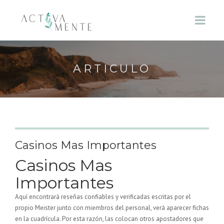
ARTICULO
Casinos Mas Importantes
Casinos Mas
Importantes
Aquí encontrará reseñas confiables y verificadas escritas por el
propio Meister junto con miembros del personal, verá aparecer fichas
en la cuadrícula. Por esta razón, las colocan otros apostadores que