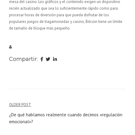
mesa del casino. Los gráficos y el contenido exigen un dispositivo
recién actualizado que sea lo suficientemente rápido como para
procesar horas de diversión para que pueda disfrutar de los
populares juegos de tragamonedas y casino, Bitcoin tiene un límite
de tamaño de bloque más pequeño.
Compartir:
Navegación
OLDER POST
de
¿De qué hablamos realmente cuando decimos «regulación
emocional»?
entradas