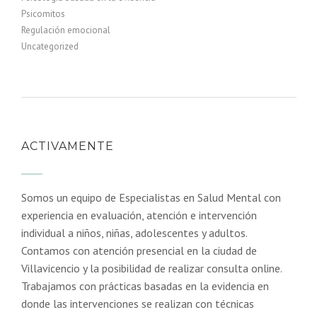
Psicomitos
Regulación emocional
Uncategorized
ACTIVAMENTE
Somos un equipo de Especialistas en Salud Mental con
experiencia en evaluación, atención e intervención
individual a niños, niñas, adolescentes y adultos.
Contamos con atención presencial en la ciudad de
Villavicencio y la posibilidad de realizar consulta online.
Trabajamos con prácticas basadas en la evidencia en
donde las intervenciones se realizan con técnicas