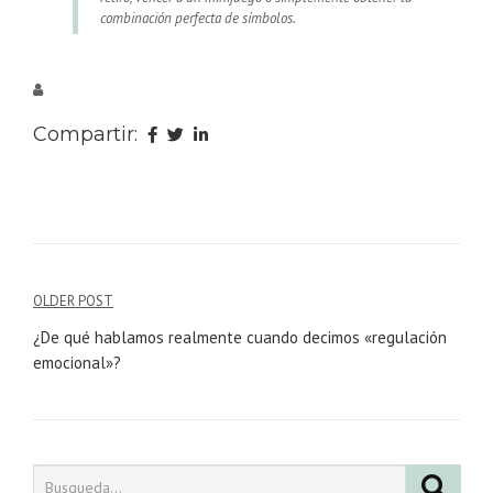
combinación perfecta de símbolos.
Compartir:
Navegación
OLDER POST
de
¿De qué hablamos realmente cuando decimos «regulación
emocional»?
entradas